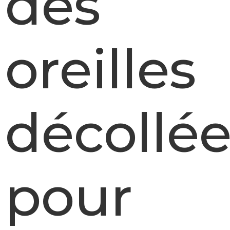
des
oreilles
décollé
pour