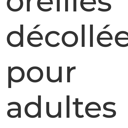
oreilles
décollé
pour
adultes