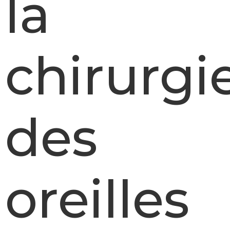
la
chirurgi
des
oreilles