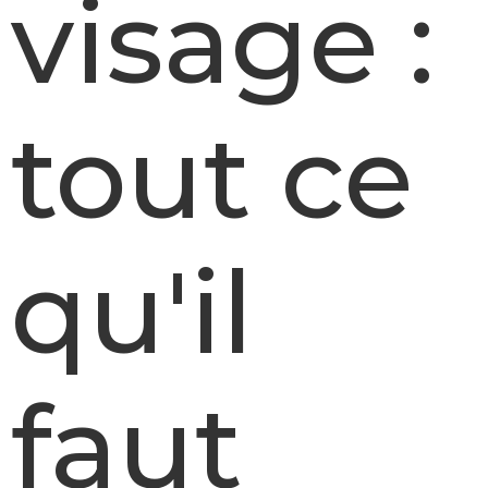
visage :
tout ce
qu'il
faut