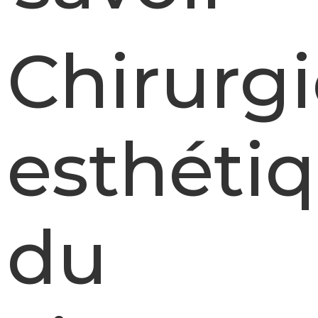
Chirurg
esthéti
du