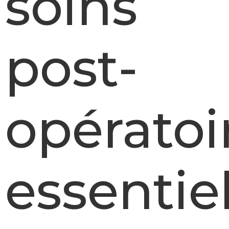
soins
post-
opératoi
essentie